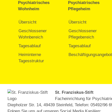
Psychiatrisches
Psychiatrisches
Wohnheim
Pflegeheim
Übersicht
Übersicht
Geschlossener
Geschlossener
Wohnbereich
Pflegebereich
Tagesablauf
Tagesablauf
Heiminterne
Beschäftigungsangebo
Tagesstruktur
St. Franziskus-Stift
Facheinrichtung für Psychiatri
Diepholzer Str. 14, 49439 Steinfeld, Telefon: 05492/96 
Folgen Sie uns auf unseren Social Media Kanälen: