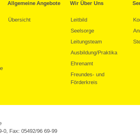
Allgemeine Angebote
Wir Über Uns
Se
Übersicht
Leitbild
Ko
Seelsorge
An
Leitungsteam
St
Ausbildung/Praktika
Ehrenamt
te
Freundes- und
Förderkreis
e
69-0, Fax: 05492/96 69-99